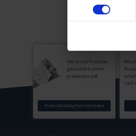
Alle unsere Produkte
Mit u
gebündelt in einem
Prosp
praktischen
pdf
erhal
nach 
Produktkatalog herunterladen