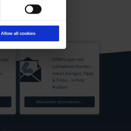
Allow all cookies
Frage
Erfahrungen von
zufriedenen Kunden,
rs
.
neue Lösungen, Tipps
& Tricks...
in Ihrer
Mailbox
Newsletter abonnieren...