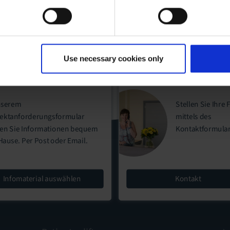
Use necessary cookies only
nserem
Stellen Sie Ihre 
ektanforderungsformular
mittels des
ten Sie Informationen bequem
Kontaktformula
Hause. Per Post oder Email.
Infomaterial auswählen
Kontakt