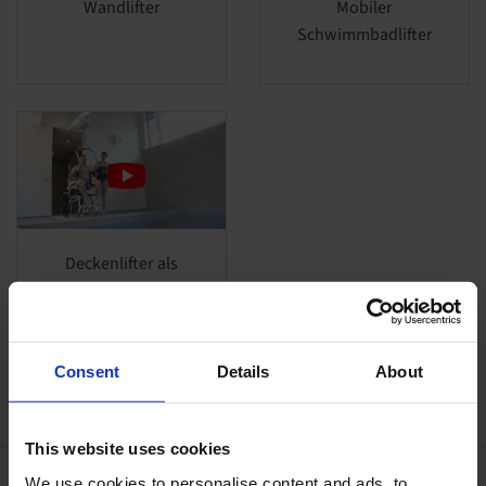
Wandlifter
Mobiler
Schwimmbadlifter
Deckenlifter als
Schwimmbadlifter,
mit Begleiter
Consent
Details
About
This website uses cookies
We use cookies to personalise content and ads, to