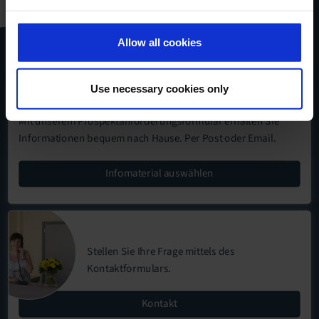
gebündelt in einem praktischen
pdf
Allow all cookies
Produktkatalog herunterladen
Use necessary cookies only
Mit unserem
Prospektanforderungsformular
erhalten Sie
Informationen bequem nach Hause. Per Post oder Email.
Infomaterial auswählen
Stellen Sie Ihre Frage mittels des
Kontaktformulars
.
Kontakt