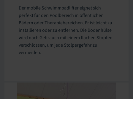
Der mobile Schwimmbadlifter eignet sich
perfekt für den Poolbereich in öffentlichen
Bädern oder Therapiebereichen. Er ist leicht zu
installieren oder zu entfernen. Die Bodenhülse
wird nach Gebrauch mit einem flachen Stopfen
verschlossen, um jede Stolpergefahr zu
vermeiden.