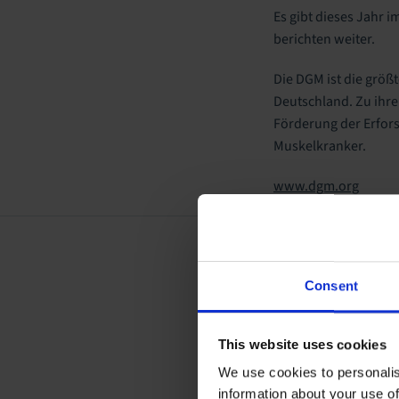
Es gibt dieses Jahr 
berichten weiter.
Die DGM ist die größ
Deutschland. Zu ihre
Förderung der Erfors
Muskelkranker.
www.dgm.org
Consent
This website uses cookies
We use cookies to personalis
information about your use of