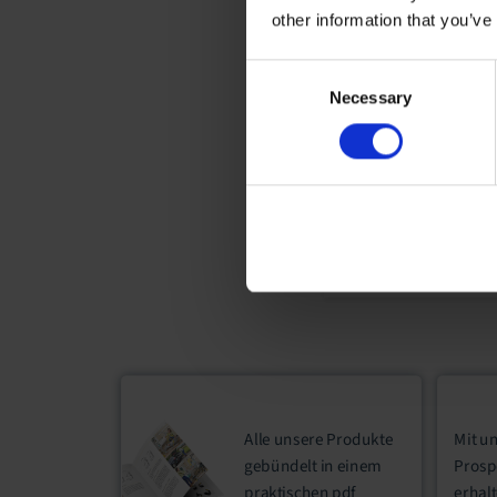
other information that you’ve
Consent
Necessary
Selection
Alle unsere Produkte
Mit u
gebündelt in einem
Prosp
praktischen
pdf
erhal