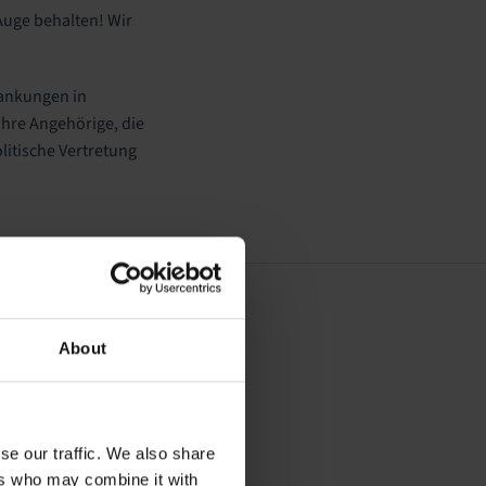
Auge behalten! Wir
rankungen in
hre Angehörige, die
itische Vertretung
About
se our traffic. We also share
ers who may combine it with