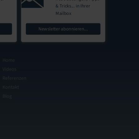
& Tricks...
in Ihrer
Mailbox
Newsletter abonnieren...
Home
Videos
Referenzen
Kontakt
Blog